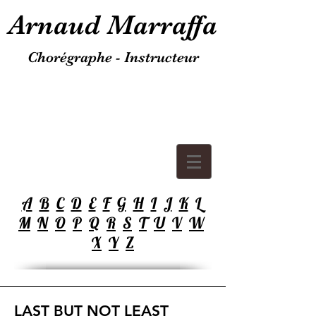
Arnaud Marraffa
Chorégraphe - Instructeur
A
B
C
D
E
F
G
H
I
J
K
L
M
N
O
P
Q
R
S
T
U
V
W
X
Y
Z
LAST BUT NOT LEAST