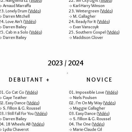
22. Nangilima EZ (
Vidéo
)
22. Sin City Light (
Vidéo
)
-> Arnaud Marraffa
-> Karl-Harry Winson
23. Lonely Drum (
Vidéo
)
23. Wintergreen (
Vidéo
)
-> Darren Mitchell
-> M. Gallagher
24. Love Ain't (
Vidéo
)
24. Ready For It (
Vidéo
)
-> Darren Bailey
-> Evan Vanscoyk
25. Cab in a Solo (
Vidéo
)
25. Southern Gospel (
Vidéo
)
-> Darren Bailey
-> Maddison Glover
2023 / 2024
DEBUTANT +
NOVICE
01. Go Cat Go (
Vidéo
)
01. Impossible Love (
Vidéo
)
-> Gaye Teather
-> Niels Poulsen
02. Easy Dance (
Vidéo
)
02. I’m On My Way (
Vidéo
)
-> S. Fillion & G. Roussel
-> Maggie Gallagher
03. I Still Fall For You (
Vidéo
)
03. Easy Dance (
Vidéo
)
-> Darren Bailey
-> S. Fillion & G. Roussel
04. 18 Wheels AB (
Vidéo
)
04. The One (
Vidéo
)
-> Lydia Chaverot
-> Marie-Claude Gil