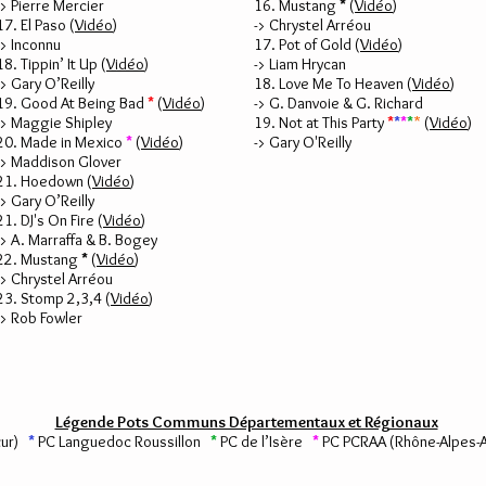
-> Pierre Mercier
16. Mustang
*
(
Vidéo
)
17. El Paso (
Vidéo
)
-> Chrystel Arréou
-> Inconnu
17. Pot of Gold (
Vidéo
)
18. Tippin’ It Up (
Vidéo
)
-> Liam Hrycan
-> Gary O’Reilly
18. Love Me To Heaven
(
Vidéo
)
19. Good At Being Bad
*
(
Vidéo
)
-> G. Danvoie & G. Richard
-> Maggie Shipley
19. Not at This Party
*
*
*
*
*
(
Vidéo
)
20. Made in Mexico
*
(
Vidéo
)
-> Gary O'Reilly
-> Maddison Glover
21. Hoedown
(
Vidéo
)
-> Gary O’Reilly
21. DJ's On Fire (
Vidéo
)
-> A. Marraffa & B. Bogey
22. Mustang
*
(
Vidéo
)
-> Chrystel Arréou
23. Stomp 2,3,4 (
Vidéo
)
-> Rob Fowler
Légende Pots Communs Départementaux et Régionaux
zur)
*
PC Languedoc Roussillon
*
PC de l’Isère
*
PC PCRAA (Rhône-Alpes-