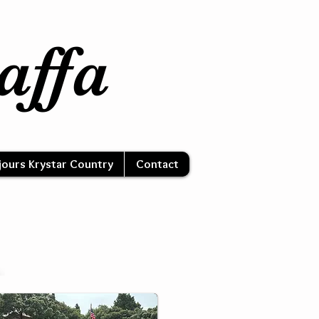
affa
jours Krystar Country
Contact