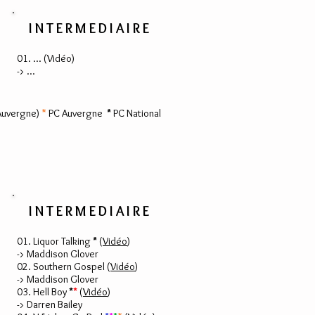
INTERMEDIAIRE
01. ... (
Vidéo
)
-> ...
Auvergne)
*
PC Auvergne
*
PC National
INTERMEDIAIRE
01. Liquor Talking
*
(
Vidéo
)
-> Maddison Glover
02. Southern Gospel (
Vidéo
)
-> Maddison Glover
03. Hell Boy
*
*
(
Vidéo
)
-> Darren Bailey