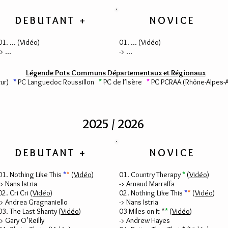
DEBUTANT +
NOVICE
01. ... (
Vidéo
)
01. ... (
Vidéo
)
-> ...
-> ...
Légende Pots Communs Départementaux et Régionaux
zur)
*
PC Languedoc Roussillon
*
PC de l’Isère
*
PC PCRAA (Rhône-Alpes-
2025 / 2026
DEBUTANT +
NOVICE
01. Nothing Like This
*
*
(
Vidéo
)
01. Country Therapy
*
(
Vidéo
)
-> Nans Istria
-> Arnaud Marraffa
02. Cri Cri (
Vidéo
)
02. Nothing Like This
*
*
(
Vidéo
)
-> Andrea Gragnaniello
-> Nans Istria
03. The Last Shanty (
Vidéo
)
03 Miles on It *
*
(
Vidéo
)
-> Gary O’Reilly
-> Andrew Hayes