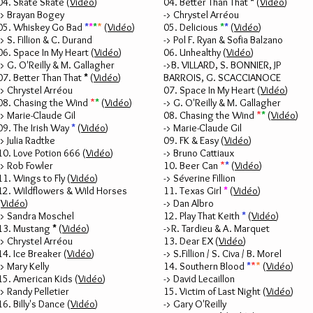
04.
Skate Skate (
Vidéo
)
04. Better Than That
*
(
Vidéo
)
-> Brayan Bogey
-> Chrystel Arréou
05. Whiskey Go Bad
*
*
*
*
(
Vidéo
)
05. Delicious
*
*
(
Vidéo
)
-> S. Fillion & C. Durand
-> Pol F. Ryan & Sofia Balzano
06. Space In My Heart
(
Vidéo
)
06. Unhealthy
(
Vidéo
)
-> G. O'Reilly & M. Gallagher
->
B. VILLARD, S. BONNIER, JP
07. Better Than That
*
(
Vidéo
)
BARROIS, G. SCACCIANOCE
-> Chrystel Arréou
07. Space In My Heart
(
Vidéo
)
08. Chasing the Wind
*
*
(
Vidéo
)
-> G. O'Reilly & M. Gallagher
-> Marie-Claude Gil
08. Chasing the Wind
*
*
(
Vidéo
)
09. The Irish Way
*
(
Vidéo
)
-> Marie-Claude Gil
-> Julia Radtke
09. FK & Easy (
Vidéo
)
10. Love Potion 666 (
Vidéo
)
-> Bruno Cattiaux
-> Rob Fowler
10. Beer Can
*
*
(
Vidéo
)
11. Wings to Fly (
Vidéo
)
-> Séverine Fillion
12. Wildflowers & Wild Horses
11. Texas Girl
*
(
Vidéo
)
(
Vidéo
)
-> Dan Albro
-> Sandra Moschel
12. Play That Keith
*
(
Vidéo
)
13. Mustang
*
(
Vidéo
)
->R. Tardieu & A. Marquet
-> Chrystel Arréou
13. Dear EX
(
Vidéo
)
14. Ice Breaker
(
Vidéo
)
-> S.Fillion / S. Civa / B. Morel
-> Mary Kelly
14. Southern Blood
*
*
*
(
Vidéo
)
15. American Kids
(
Vidéo
)
-> David Lecaillon
-> Randy Pelletier
15. Victim of Last Night
(
Vidéo
)
16. Billy's Dance (
Vidéo
)
-> Gary O'Reilly