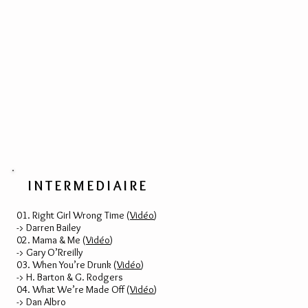
INTERMEDIAIRE
01. Right Girl Wrong Time (
Vidéo
)
-> Darren Bailey
02. Mama & Me (
Vidéo
)
-> Gary O’Rreilly
03. When You’re Drunk (
Vidéo
)
-> H. Barton & G. Rodgers
04. What We’re Made Off (
Vidéo
)
-> Dan Albro