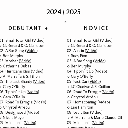
2024 / 2025
DEBUTANT +
NOVICE
01. Small Town Girl (
Vidéo
)
01. Small Town Girl (
Vidéo
)
-> G. Renard & C. Guilloton
-> G. Renard & C. Guilloton
02. A Bar Song (
Vidéo
)
02. Austin (
Vidéo
)
-> Ben Murphy
-> Rudy Pion
03. Mother (
Vidéo
)
03. A Bar Song (
Vidéo
)
-> Catherine Dubas
-> Ben Murphy
04. Hurricane Kiss (
Vidéo
)
04. Tippin’ It Up (
Vidéo
)
-> A. Marraffa & S. Fillion
-> Gary O’Reilly
05. The Last Shanty (
Vidéo
)
05. Fast Car (
Vidéo
)
-> Gary O’Reilly
-> J.C Chariwe & F. Guillon
06. Tippin’ It Up (
Vidéo
)
06. Road To Errogie (
Vidéo
)
-> Gary O’Reilly
-> Chrystel Arréou
07. Road To Errogie (
Vidéo
)
07. Homecoming (
Vidéo
)
-> Chrystel Arréou
-> Lee Hamilton
08. Désignated (
Vidéo
)
08. Let it Run (
Vidéo
)
-> Nikola Meyer
-> A. Marraffa & Marie-Claude Gil
09. Miles on It (
Vidéo
)
09. Miles on It (
Vidéo
)
-> Andrew Hayes
-> Andrew Hayes