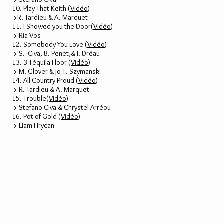
10. Play That Keith (
Vidéo
)
->R. Tardieu & A. Marquet
11. I Showed you the Door(
Vidéo
)
-> Ria Vos
12. Somebody You Love (
Vidéo
)
-> S. Civa, B. Penet,& I. Dréau
13. 3 Téquila Floor (
Vidéo
)
-> M. Glover & Jo T. Szymanski
14. All Country Proud (
Vidéo
)
-> R. Tardieu & A. Marquet
15. Trouble(
Vidéo
)
-> Stefano Civa & Chrystel Arréou
16. Pot of Gold (
Vidéo
)
-> Liam Hrycan