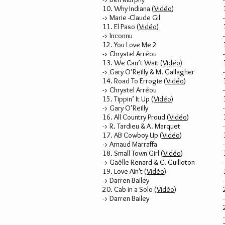
10. Why Indiana (
Vidéo
)
-> Marie -Claude Gil
11. El Paso (
Vidéo
)
-> Inconnu
12. You Love Me 2
-> Chrystel Arréou
13. We Can’t Wait (
Vidéo
)
-> Gary O’Reilly & M. Gallagher
14. Road To Errogie (
Vidéo
)
-> Chrystel Arréou
15. Tippin’ It Up (
Vidéo
)
-> Gary O’Reilly
16. All Country Proud (
Vidéo
)
-> R. Tardieu & A. Marquet
17. AB Cowboy Up (
Vidéo
)
-> Arnaud Marraffa
18. Small Town Girl (
Vidéo
)
-> Gaëlle Renard & C. Guilloton
19. Love Ain't (
Vidéo
)
-> Darren Bailey
20. Cab in a Solo (
Vidéo
)
-> Darren Bailey