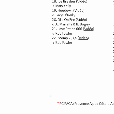
18. Ice Breaker
(
Vidéo
)
-> Mary Kelly
19. Hoedown
(
Vidéo
)
-> Gary O’Reilly
20. DJ's On Fire (
Vidéo
)
-> A. Marraffa & B. Bogey
21. Love Potion 666 (
Vidéo
)
-> Rob Fowler
22. Stomp 2,3,4 (
Vidéo
)
-> Rob Fowler
*
PC PACA (Provence-Alpes-Côte d’A