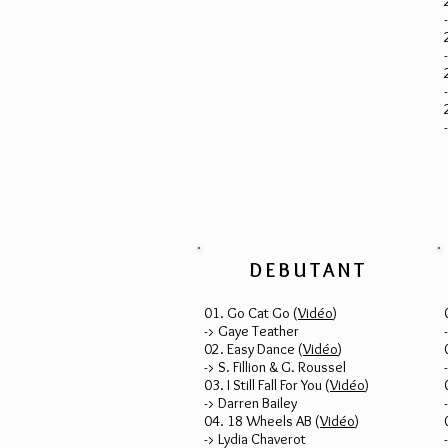
DEBUTANT
01. Go Cat Go (
Vidéo
)
-> Gaye Teather
02. Easy Dance (
Vidéo
)
-> S. Fillion & G. Roussel
03. I Still Fall For You (
Vidéo
)
-> Darren Bailey
04. 18 Wheels AB (
Vidéo
)
-> Lydia Chaverot