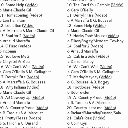
10. Some Help (
Vidéo
)
10. The Card You Gamble (
Vidéo
)
-> Marie-Claude Gil
-> Gary O’Reilly
11. Homecoming (
Vidéo
)
11. Derrylin Fire (
Vidéo
)
-> Lee Hamilton
-> A.Marraffa & G. Roussel
12. Let it Run (
Vidéo
)
12. Some Help (
Vidéo
)
-> A. Marraffa & Marie-Claude Gil
-> Marie-Claude Gil
13. Soul for 2 (
Vidéo
)
13. Honky Tonk Minute (
Vidéo
)
-> Arnaud Marraffa
-> Fillion/Bogey/McAdam Cowboy
14. El Paso (
Vidéo
)
14. Soul for 2 (
Vidéo
)
-> Inconnu
-> Arnaud Marraffa
15. You Love Me 2
15. Cab in a Solo (
Vidéo
)
-> Chrystel Arréou
-> Darren Bailey
16. We Can’t Wait (
Vidéo
)
16. We Can’t Wait (
Vidéo
)
-> Gary O’Reilly & M. Gallagher
-> Gary O’Reilly & M. Gallagher
17. Derrylin Fire (
Vidéo
)
17. Maday Mayday (
Vidéo
)
-> A. Marraffa & G. Rousssel
-> G. Roussel & B. Bogey
18. Why Indiana (
Vidéo)
18. Footloose (
Vidéo
)
-> Marie-Claude Gil
-> Rob Fowler
19. AB Cowboy Up (
Vidéo
)
19. All Country Proud (
Vidéo
)
-> Arnaud Marraffa
-> R. Tardieu & A. Marquet
20. All Country Proud (
Vidéo
)
20. Country is for me (
Vidéo
)
-> R. Tardieu & A. Marquet
-> Richard/Marraffa/Durand/Sala
21. Pretty Please (
Vidéo)
21. Calu’s Rise (
Vidéo
)
-> S. Fillion & C. Durand
-> Colin Gys