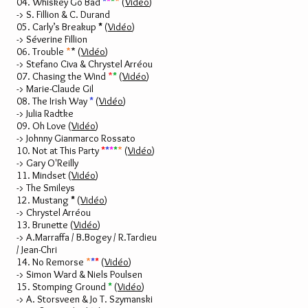
04. Whiskey Go Bad
*
*
*
*
(
Vidéo
)
-> S. Fillion & C. Durand
05. Carly’s Breakup
*
(
Vidéo
)
-> Séverine Fillion
06. Trouble
*
*
(
Vidéo
)
-> Stefano Civa & Chrystel Arréou
07. Chasing the Wind
*
*
(
Vidéo
)
-> Marie-Claude Gil
08. The Irish Way
*
(
Vidéo
)
-> Julia Radtke
09. Oh Love (
Vidéo
)
-> Johnny Gianmarco Rossato
10. Not at This Party
*
*
*
*
*
(
Vidéo
)
-> Gary O'Reilly
11. Mindset (
Vidéo
)
-> The Smileys
12. Mustang
*
(
Vidéo
)
-> Chrystel Arréou
13. Brunette (
Vidéo
)
-> A.Marraffa / B.Bogey / R.Tardieu
/ Jean-Chri
14. No Remorse
*
*
*
(
Vidéo
)
-> Simon Ward & Niels Poulsen
15. Stomping Ground
*
(
Vidéo
)
-> A. Storsveen & Jo T. Szymanski