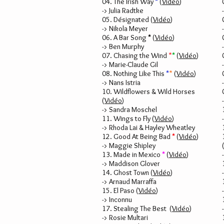
04. The Irish Way
*
(
Vidéo
)
-> Julia Radtke
05. Désignated (
Vidéo
)
-> Nikola Meyer
06. A Bar Song
*
(
Vidéo
)
-> Ben Murphy
07. Chasing the Wind
*
*
(
Vidéo
)
-> Marie-Claude Gil
08. Nothing Like This
*
*
(
Vidéo
)
-> Nans Istria
10. Wildflowers & Wild Horses
(
Vidéo
)
-> Sandra Moschel
11. Wings to Fly (
Vidéo
)
-> Rhoda Lai & Hayley Wheatley
12. Good At Being Bad
*
(
Vidéo
)
-> Maggie Shipley
13. Made in Mexico
*
(
Vidéo
)
-> Maddison Glover
14. Ghost Town (
Vidéo
)
-> Arnaud Marraffa
15. El Paso (
Vidéo
)
-> Inconnu
17. Stealing The Best
(
Vidéo
)
-> Rosie Multari