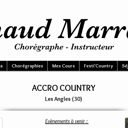
aud Marr
Chorégraphe - Instructeur
a
Chorégraphies
Mes Cours
Festi'Country
Sé
ACCRO COUNTRY
Les Angles (30)
Evènements à venir :