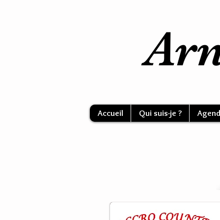
Arn
Accueil
Qui suis-je ?
Agend