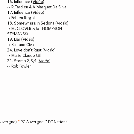
16. Influence
(
Vidéo
)
-> R.Tardieu & A.Marquet Da Silva
17. Influence
(
Vidéo
)
-> Fabien Regoli
18. Somewhere in Sedona
(
Vidéo
)
-> M. GLOVER & Jo THOMPSON-
SZYMANSKi
19. Liar
(
Vidéo
)
-> Stefano Civa
24. Love don't Rust (
Vidéo
)
-> Marie-Claude Gil
21. Stomp 2,3,4 (
Vidéo
)
-> Rob Fowler
Auvergne)
*
PC Auvergne
*
PC National