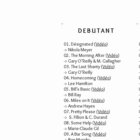
DEBUTANT
01. Désignated (
Vidéo
)
-> Nikola Meyer
02. The Morning After (
Vidéo
)
-> Gary O’Reilly & M. Gallagher
03. The Last Shanty (
Vidéo
)
-> Gary O’Reilly
04. Homecoming (
Vidéo
)
-> Lee Hamilton
05. Bill’s Basic (
Vidéo
)
-> Bill Ray
06. Miles on It (
Vidéo
)
-> Andrew Hayes
07. Pretty Please (
Vidéo
)
-> S. Fillion & C. Durand
08. Some Help (
Vidéo
)
-> Marie-Claude Gil
09. A Bar Song (
Vidéo
)
-> Ben Murphy