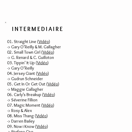
INTERMEDIAIRE
01. Straight Line (
Vidéo
)
-> Gary O’Reilly & M. Gallagher
02. Small Town Girl (
Vidéo
)
-> G. Renard & C. Guilloton
03. Tippin’ It Up (
Vidéo
)
-> Gary O’Reilly
04. Jersey Giant (
Vidéo
)
-> Gudrun Schneider
05. Get In Or Get Out (
Vidéo
)
-> Maggie Gallagher
06. Carly’s Breakup (
Vidéo
)
-> Séverine Fillion
07. Magic Moment (
Vidéo
)
-> Rosy & Alex
08. Miss Thang (
Vidéo
)
-> Darren Bailey
09. Now i Know (
Vidéo)
-> Stefano Civa