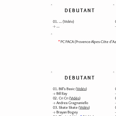
DEBUTANT
01. ... (
Vidéo
)
-> ...
*
PC PACA (Provence-Alpes-Côte d’A
DEBUTANT
01. Bill’s Basic (
Vidéo
)
-> Bill Ray
02. Cri Cri (
Vidéo
)
-> Andrea Gragnaniello
03.
Skate Skate (
Vidéo
)
-> Brayan Bogey