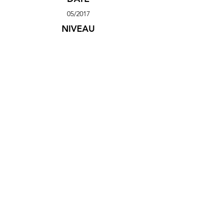
05/2017
NIVEAU
Intermédia
ire
MUSIQ
UE
Room to
Breath
ARTIST
E(S)
Chase
Bryant
CLIP
VIDEO DANSE