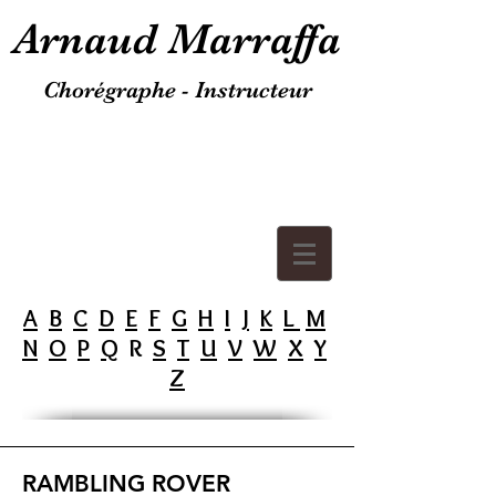
Arnaud Marraffa
Chorégraphe - Instructeur
A
B
C
D
E
F
G
H
I
J
K
L
M
N
O
P
Q
R
S
T
U
V
W
X
Y
Z
RAMBLING ROVER