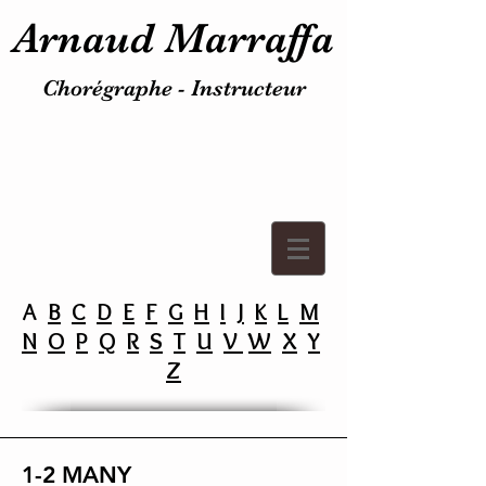
Arnaud Marraffa
Chorégraphe - Instructeur
A
B
C
D
E
F
G
H
I
J
K
L
M
N
O
P
Q
R
S
T
U
V
W
X
Y
Z
1-2 MANY