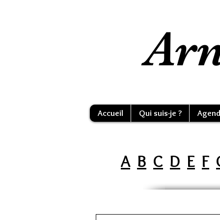
Arn
Accueil
Qui suis-je ?
Agend
A
B
C
D
E
F