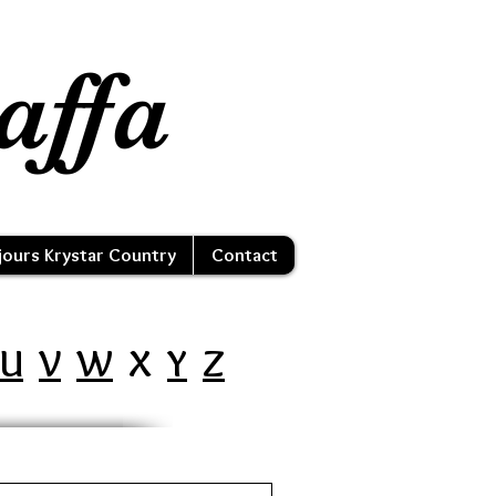
affa
jours Krystar Country
Contact
U
V
W
X
Y
Z