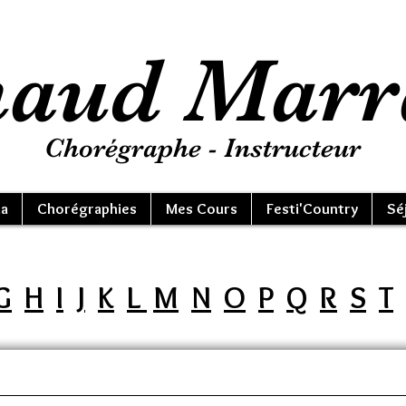
aud Marr
Chorégraphe - Instructeur
a
Chorégraphies
Mes Cours
Festi'Country
Sé
G
H
I
J
K
L
M
N
O
P
Q
R
S
T