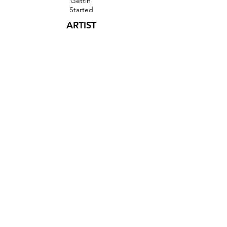
Gettin'
Started
ARTIST
E(S)
Blake
Shelton
CLIP
VIDEO DANSE
FICHE DE PAS