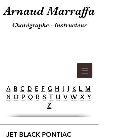
Arnaud Marraffa
Chorégraphe - Instructeur
A
B
C
D
E
F
G
H
I
J
K
L
M
N
O
P
Q
R
S
T
U
V
W
X
Y
Z
JET BLACK PONTIAC