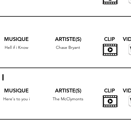
MUSIQUE
ARTISTE(S)
CLIP
VI
Hell if i Know
Chase Bryant
I
MUSIQUE
ARTISTE(S)
CLIP
VI
Here's to you i
The McClymonts