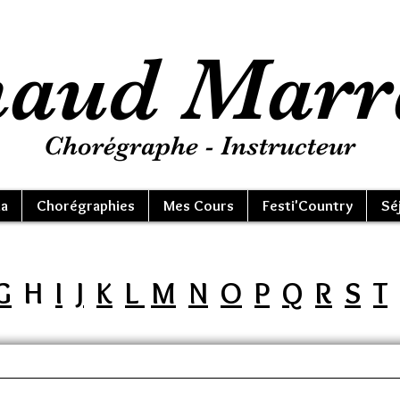
aud Marr
Chorégraphe - Instructeur
a
Chorégraphies
Mes Cours
Festi'Country
Sé
G
H
I
J
K
L
M
N
O
P
Q
R
S
T