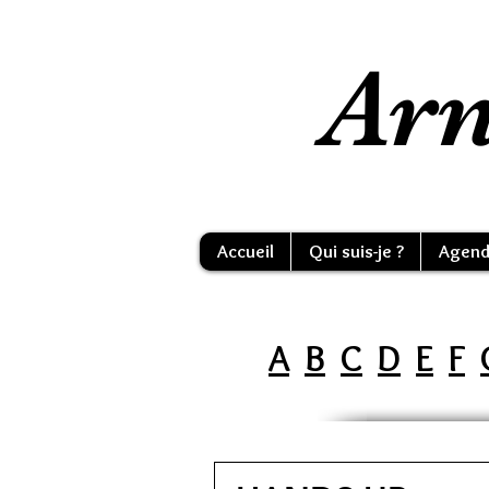
Arn
Accueil
Qui suis-je ?
Agend
A
B
C
D
E
F