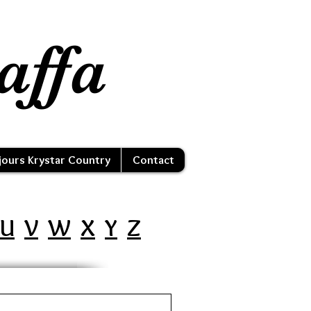
affa
jours Krystar Country
Contact
U
V
W
X
Y
Z