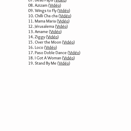
07. Beau Papa (
Vidéo
)
08. Azizam (
Vidéo
)
09. Wings to Fly (
Vidéo
)
10. Chilli Cha cha (
Vidéo
)
11. Mama Maria (
Vidéo
)
12. Jérusalema (
Vidéo
)
13. Amame (
Vidéo
)
14. Ziggy (
Vidéo
)
15. Over the Moon (
Vidéo
)
16. Loco (
Vidéo
)
17. Paso Doble Dance (
Vidéo
)
18. I Got A Woman (
Vidéo
)
19. Stand By Me (
Vidéo
)