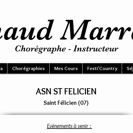
aud Marr
Chorégraphe - Instructeur
a
Chorégraphies
Mes Cours
Festi'Country
Sé
ASN ST FELICIEN
Saint Félicien (07)
Evènements à venir :