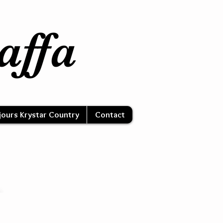
affa
jours Krystar Country
Contact