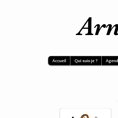
Arn
Accueil
Qui suis-je ?
Agend