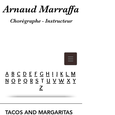
Arnaud Marraffa
Chorégraphe - Instructeur
A
B
C
D
E
F
G
H
I
J
K
L
M
N
O
P
Q
R
S
T
U
V
W
X
Y
Z
TACOS AND MARGARITAS