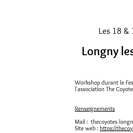
Les 18 & 
Longny les
Workshop durant le Fes
l'association The Coyot
Renseignements
Mail :
thecoyotes-long
Site web :
https://theco