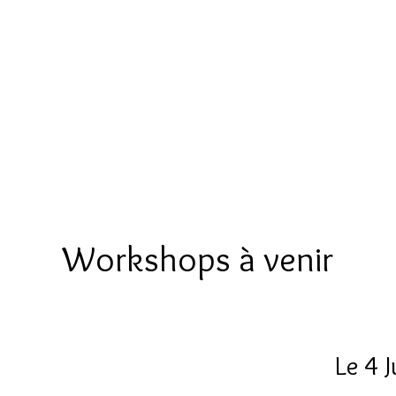
aud Marr
Chorégraphe - Instructeur
a
Chorégraphies
Mes Cours
Festi'Country
Sé
Workshops à venir
Le 4 J