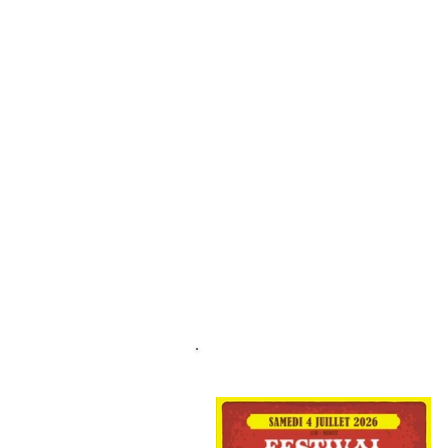
Arn
Accueil
Qui suis-je ?
Agend