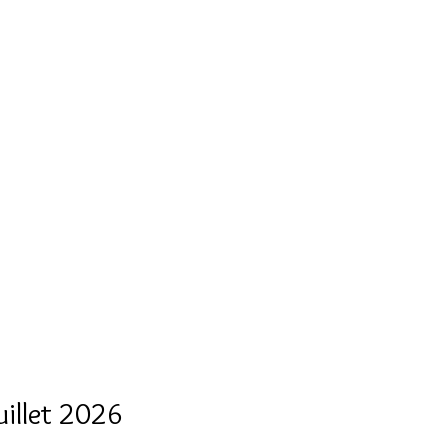
affa
jours Krystar Country
Contact
uillet 2026